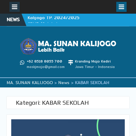
Skip
NEWS
SPMB (Seleksi
to
Penerimaan Murid Baru)
content
MA SUNAN KALIJOGO TP
2026/2027
WISUDA PURNAWIYATA
YASASAN AL HISYAMY
KEDIRI 2024
+62 8518 8055 700
Kranding Mojo Kediri
Informasi Pendaftaran
maskjmojo@gmail.com
Jawa Timur - Indonesia
Peserta Didik Baru
(PPDB) MA Sunan
MA. SUNAN KALIJOGO
>
News
>
KABAR SEKOLAH
Kalijogo TP. 2024/2025
Kategori:
KABAR SEKOLAH