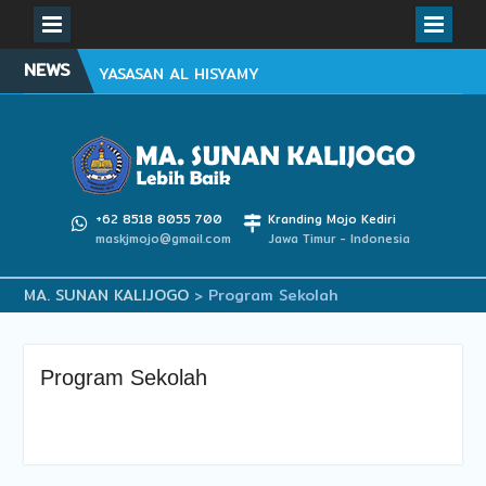
WISUDA PURNAWIYATA
YASASAN AL HISYAMY
Skip
KEDIRI 2024
NEWS
to
Informasi Pendaftaran
content
Peserta Didik Baru
(PPDB) MA Sunan
Kalijogo TP. 2024/2025
SPMB (Seleksi
Penerimaan Murid Baru)
+62 8518 8055 700
Kranding Mojo Kediri
MA SUNAN KALIJOGO TP
maskjmojo@gmail.com
Jawa Timur - Indonesia
2026/2027
MA. SUNAN KALIJOGO
>
Program Sekolah
Program Sekolah